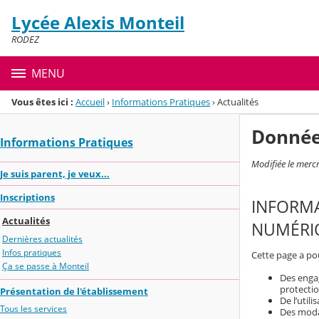
Panneau de gestion des cookies
Lycée Alexis Monteil
Menu de la rubrique
Contenu
RODEZ
MENU
Vous êtes ici :
Accueil
›
Informations Pratiques
›
Actualités
Donnée
Informations Pratiques
Modifiée le merc
Je suis parent, je veux...
Inscriptions
INFORMA
Actualités
NUMÉRIQ
Dernières actualités
Infos pratiques
Cette page a pou
Ça se passe à Monteil
Des engag
protecti
Présentation de l'établissement
De l’util
Tous les services
Des modal