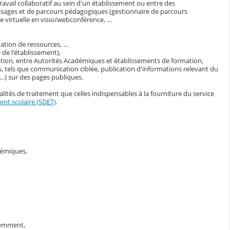
avail collaboratif au sein d'un établissement ou entre des
ssages et de parcours pédagogiques (gestionnaire de parcours
 virtuelle en visio/webconférence, …
vation de ressources, …
de l'établissement),
ation, entre Autorités Académiques et établissements de formation,
, tels que communication ciblée, publication d'informations relevant du
s…) sur des pages publiques.
lités de traitement que celles indispensables à la fourniture du service
nt scolaire (SDET)
.
adémiques,
demment,