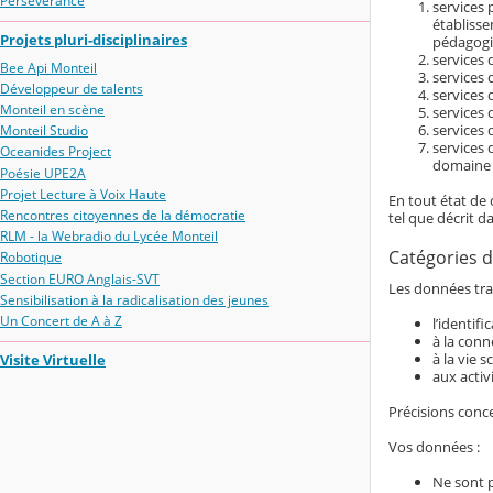
Persévérance
services 
établiss
Projets pluri-disciplinaires
pédagogi
services d
Bee Api Monteil
services 
Développeur de talents
services 
Monteil en scène
services 
services 
Monteil Studio
services 
Oceanides Project
domaine é
Poésie UPE2A
Projet Lecture à Voix Haute
En tout état de 
Rencontres citoyennes de la démocratie
tel que décrit d
RLM - la Webradio du Lycée Monteil
Catégories d
Robotique
Section EURO Anglais-SVT
Les données trai
Sensibilisation à la radicalisation des jeunes
Un Concert de A à Z
l’identif
à la conn
à la vie s
Visite Virtuelle
aux activ
Précisions conc
Vos données :
Ne sont 