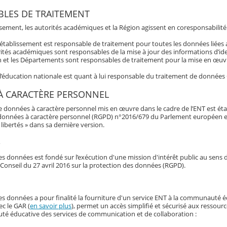
LES DE TRAITEMENT
ssement, les autorités académiques et la Région agissent en coresponsabilité
’établissement est responsable de traitement pour toutes les données liée
ités académiques sont responsables de la mise à jour des informations d’ide
 et les Départements sont responsables de traitement pour la mise en œuvre
 l’éducation nationale est quant à lui responsable du traitement de données
À CARACTÈRE PERSONNEL
e données à caractère personnel mis en œuvre dans le cadre de l’ENT est éta
données à caractère personnel (RGPD) n°2016/679 du Parlement européen et du 
libertés » dans sa dernière version.
e
s données est fondé sur l’exécution d'une mission d'intérêt public au sens d
Conseil du 27 avril 2016 sur la protection des données (RGPD).
es données a pour finalité la fourniture d'un service ENT à la communauté é
ec le GAR (
en savoir plus
), permet un accès simplifié et sécurisé aux ressour
é éducative des services de communication et de collaboration :