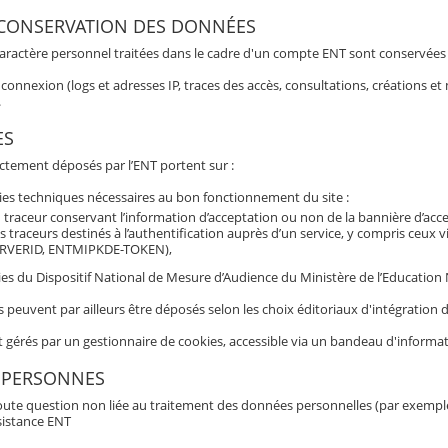
 CONSERVATION DES DONNÉES
aractère personnel traitées dans le cadre d'un compte ENT sont conservées po
connexion (logs et adresses IP, traces des accès, consultations, créations 
.
ES
ectement déposés par l’ENT portent sur :
ies techniques nécessaires au bon fonctionnement du site :
 traceur conservant l’information d’acceptation ou non de la bannière d’acc
s traceurs destinés à l’authentification auprès d’un service, y compris ceux 
RVERID, ENTMIPKDE-TOKEN),
es du Dispositif National de Mesure d’Audience du Ministère de l’Education Nat
s peuvent par ailleurs être déposés selon les choix éditoriaux d'intégratio
t gérés par un gestionnaire de cookies, accessible via un bandeau d'informat
 PERSONNES
oute question non liée au traitement des données personnelles (par exemple b
sistance ENT