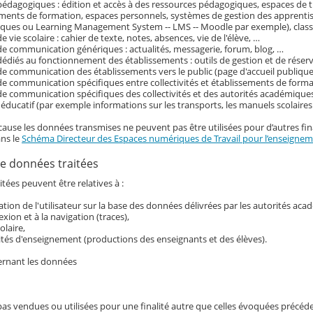
pédagogiques : édition et accès à des ressources pédagogiques, espaces de tr
ements de formation, espaces personnels, systèmes de gestion des apprenti
ques ou Learning Management System -- LMS -- Moodle par exemple), classe
e vie scolaire : cahier de texte, notes, absences, vie de l'élève, …
de communication génériques : actualités, messagerie, forum, blog, …
dédiés au fonctionnement des établissements : outils de gestion et de réser
de communication des établissements vers le public (page d'accueil publique 
de communication spécifiques entre collectivités et établissements de form
de communication spécifiques des collectivités et des autorités académiques
ducatif (par exemple informations sur les transports, les manuels scolaire
cause les données transmises ne peuvent pas être utilisées pour d’autres fina
ans le
Schéma Directeur des Espaces numériques de Travail pour l’enseigneme
e données traitées
tées peuvent être relatives à :
ication de l'utilisateur sur la base des données délivrées par les autorités ac
exion et à la navigation (traces),
colaire,
ités d'enseignement (productions des enseignants et des élèves).
ernant les données
pas vendues ou utilisées pour une finalité autre que celles évoquées précé