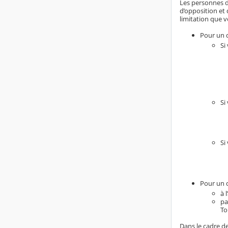
Les personnes do
d’opposition et 
limitation que v
Pour un d
Si
Si
Si
Pour un d
à 
pa
To
Dans le cadre de