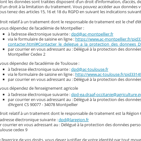
nt les données sont traitées disposent d’un droit d’information, d’accès, de
d'un droit à la limitation du traitement. Vous pouvez accéder aux données vou
ous tenez des articles 15, 16 et 18 du RGPD en suivant les indications suivant
roit relatif à un traitement dont le responsable de traitement est le chef d’é
 vous dépendez de l’académie de Montpellier :
à l’adresse électronique suivante :
dpd@ac-montpellier.fr
via le formulaire de saisine en ligne :
https://www.ac-montpellier.fr/pid
contacter.html#Contacter_le_delegue_a_la_protection_des_donnees_
par courrier en vous adressant au : Délégué à la protection des données 
Montpellier Cedex 2
 vous dépendez de l’académie de Toulouse :
à l’adresse électronique suivante :
dpd@ac-toulouse.fr
via le formulaire de saisine en ligne :
http://www.ac-toulouse.fr/pid331
par courrier en vous adressant au : Délégué à la protection des donnée
 vous dépendez de l’enseignement agricole
à l’adresse électronique suivante :
dpd-ea.draaf-occitanie@agriculture.g
par courrier en vous adressant au : Délégué à la protection des donnée
d’Argent CS 90077 - 34078 Montpellier
roit relatif à un traitement dont le responsable de traitement est la Région 
l’adresse électronique suivante :
dpd@laregion.fr
r courrier en vous adressant au : Délégué à la protection des données person
ulouse cedex 9
 l’exercice de vos droits, vous devez justifier de votre identité par tout moye