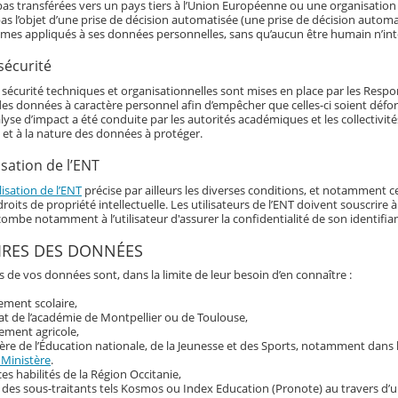
as transférées vers un pays tiers à l’Union Européenne ou une organisation 
as l’objet d’une prise de décision automatisée (une prise de décision automat
hmes appliqués à ses données personnelles, sans qu’aucun être humain n’int
sécurité
écurité techniques et organisationnelles sont mises en place par les Responsa
 des données à caractère personnel afin d’empêcher que celles-ci soient déf
alyse d’impact a été conduite par les autorités académiques et les collectivi
 et à la nature des données à protéger.
isation de l’ENT
lisation de l’ENT
précise par ailleurs les diverses conditions, et notamment ce
roits de propriété intellectuelle. Les utilisateurs de l’ENT doivent souscrir
ncombe notamment à l’utilisateur d'assurer la confidentialité de son identif
IRES DES DONNÉES
s de vos données sont, dans la limite de leur besoin d’en connaître :
sement scolaire,
at de l’académie de Montpellier ou de Toulouse,
ement agricole,
ère de l’Éducation nationale, de la Jeunesse et des Sports, notamment dans
 Ministère
.
ces habilités de la Région Occitanie,
 des sous-traitants tels Kosmos ou Index Education (Pronote) au travers d’u