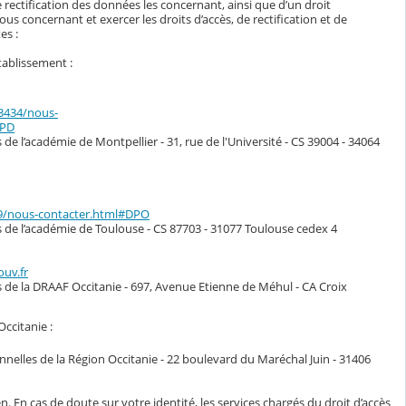
 rectification des données les concernant, ainsi que d’un droit
s concernant et exercer les droits d’accès, de rectification et de
es :
tablissement :
33434/nous-
DPD
de l’académie de Montpellier - 31, rue de l'Université - CS 39004 - 34064
49/nous-contacter.html#DPO
s de l’académie de Toulouse - CS 87703 - 31077 Toulouse cedex 4
ouv.fr
s de la DRAAF Occitanie - 697, Avenue Etienne de Méhul - CA Croix
Occitanie :
nelles de la Région Occitanie - 22 boulevard du Maréchal Juin - 31406
n. En cas de doute sur votre identité, les services chargés du droit d’accès