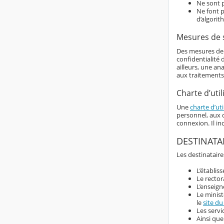
Ne sont p
Ne font p
d’algorit
Mesures de 
Des mesures de s
confidentialité
ailleurs, une an
aux traitements
Charte d’util
Une
charte d’uti
personnel, aux d
connexion. Il i
DESTINATA
Les destinataire
L’établis
Le rector
L’enseign
Le minist
le
site du
Les servi
Ainsi que