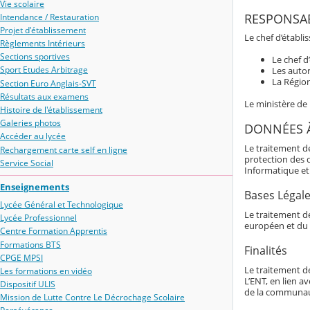
Vie scolaire
RESPONSAB
Intendance / Restauration
Projet d'établissement
Le chef d’établi
Règlements Intérieurs
Sections sportives
Le chef d
Sport Etudes Arbitrage
Les autor
La Région
Section Euro Anglais-SVT
Résultats aux examens
Le ministère de
Histoire de l'établissement
Galeries photos
DONNÉES 
Accéder au lycée
Le traitement d
Rechargement carte self en ligne
protection des 
Service Social
Informatique et 
Enseignements
Bases Légal
Lycée Général et Technologique
Le traitement de
Lycée Professionnel
européen et du 
Centre Formation Apprentis
Formations BTS
Finalités
CPGE MPSI
Le traitement d
Les formations en vidéo
L’ENT, en lien av
Dispositif ULIS
de la communaut
Mission de Lutte Contre Le Décrochage Scolaire