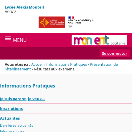
Panneau de gestion des cookies
Lycée Alexis Monteil
Menu de la rubrique
Contenu
RODEZ
MENU
Se connecter
Vous êtes ici :
Accueil
›
Informations Pratiques
›
Présentation de
l'établissement
›
Résultats aux examens
Informations Pratiques
Je suis parent, je veux...
Inscriptions
Actualités
Dernières actualités
Infos pratiques