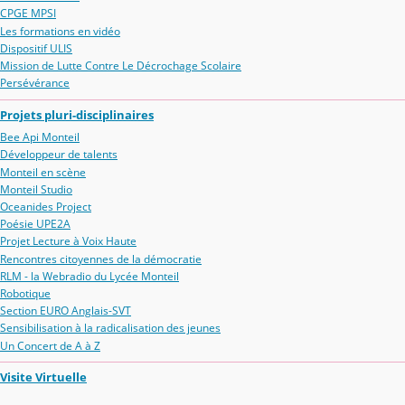
CPGE MPSI
Les formations en vidéo
Dispositif ULIS
Mission de Lutte Contre Le Décrochage Scolaire
Persévérance
Projets pluri-disciplinaires
Bee Api Monteil
Développeur de talents
Monteil en scène
Monteil Studio
Oceanides Project
Poésie UPE2A
Projet Lecture à Voix Haute
Rencontres citoyennes de la démocratie
RLM - la Webradio du Lycée Monteil
Robotique
Section EURO Anglais-SVT
Sensibilisation à la radicalisation des jeunes
Un Concert de A à Z
Visite Virtuelle