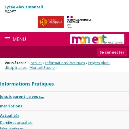
Panneau de gestion des cookies
Lycée Alexis Monteil
Menu de la rubrique
Contenu
RODEZ
MENU
Se connecter
Vous êtes ici :
Accueil
›
Informations Pratiques
›
Projets pluri-
disciplinaires
›
Monteil Studio
›
Informations Pratiques
Je suis parent, je veux...
Inscriptions
Actualités
Dernières actualités
Infos pratiques