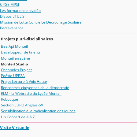
CPGE MPSI
Les formations en vidéo
Dispositif ULIS
Mission de Lutte Contre Le Décrochage Scolaire
Persévérance
Projets pluri-disciplinaires
Bee Api Monteil
Développeur de talents
Monteil en scène
Monteil Studio
Oceanides Project
Poésie UPE2A
Projet Lecture à Voix Haute
Rencontres citoyennes de la démocratie
RLM - la Webradio du Lycée Monteil
Robotique
Section EURO Anglais-SVT
Sensibilisation à la radicalisation des jeunes
Un Concert de A à Z
Visite Virtuelle