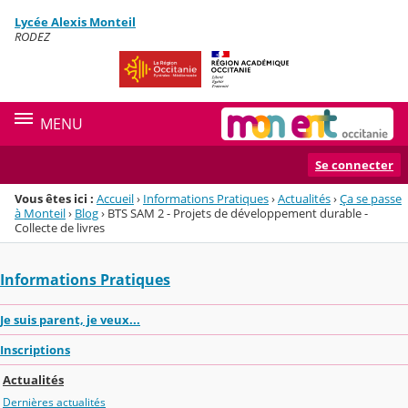
Panneau de gestion des cookies
Lycée Alexis Monteil
Menu de la rubrique
Contenu
RODEZ
MENU
Se connecter
Vous êtes ici :
Accueil
›
Informations Pratiques
›
Actualités
›
Ça se passe
à Monteil
›
Blog
›
BTS SAM 2 - Projets de développement durable -
Collecte de livres
Informations Pratiques
Je suis parent, je veux...
Inscriptions
Actualités
Dernières actualités