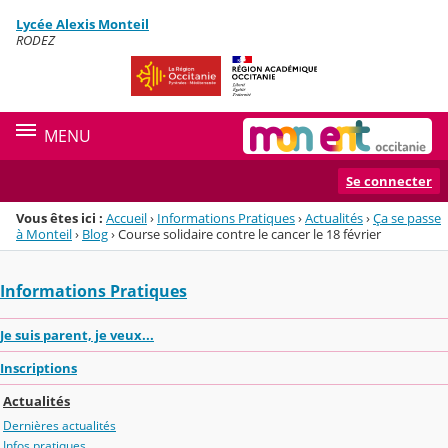
Panneau de gestion des cookies
Lycée Alexis Monteil
Menu de la rubrique
Contenu
RODEZ
MENU
Se connecter
Vous êtes ici :
Accueil
›
Informations Pratiques
›
Actualités
›
Ça se passe
à Monteil
›
Blog
›
Course solidaire contre le cancer le 18 février
Informations Pratiques
Je suis parent, je veux...
Inscriptions
Actualités
Dernières actualités
Infos pratiques