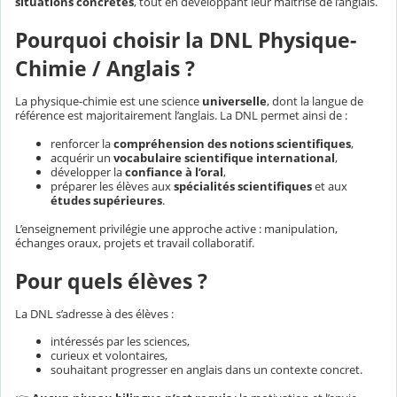
situations concrètes
, tout en développant leur maîtrise de l’anglais.
Pourquoi choisir la DNL Physique-
Chimie / Anglais ?
La physique-chimie est une science
universelle
, dont la langue de
référence est majoritairement l’anglais. La DNL permet ainsi de :
renforcer la
compréhension des notions scientifiques
,
acquérir un
vocabulaire scientifique international
,
développer la
confiance à l’oral
,
préparer les élèves aux
spécialités scientifiques
et aux
études supérieures
.
L’enseignement privilégie une approche active : manipulation,
échanges oraux, projets et travail collaboratif.
Pour quels élèves ?
La DNL s’adresse à des élèves :
intéressés par les sciences,
curieux et volontaires,
souhaitant progresser en anglais dans un contexte concret.