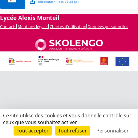
Télécharger
( .
pdf
,
79.24
ko
)
Lycée Alexis Monteil
Contacts
Mentions légales
Chartes d'utilisation
Données personnelles
Ce site utilise des cookies et vous donne le contrôle sur
ceux que vous souhaitez activer
Tout accepter
Tout refuser
Personnaliser