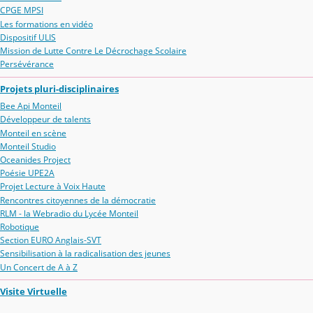
CPGE MPSI
Les formations en vidéo
Dispositif ULIS
Mission de Lutte Contre Le Décrochage Scolaire
Persévérance
Projets pluri-disciplinaires
Bee Api Monteil
Développeur de talents
Monteil en scène
Monteil Studio
Oceanides Project
Poésie UPE2A
Projet Lecture à Voix Haute
Rencontres citoyennes de la démocratie
RLM - la Webradio du Lycée Monteil
Robotique
Section EURO Anglais-SVT
Sensibilisation à la radicalisation des jeunes
Un Concert de A à Z
Visite Virtuelle