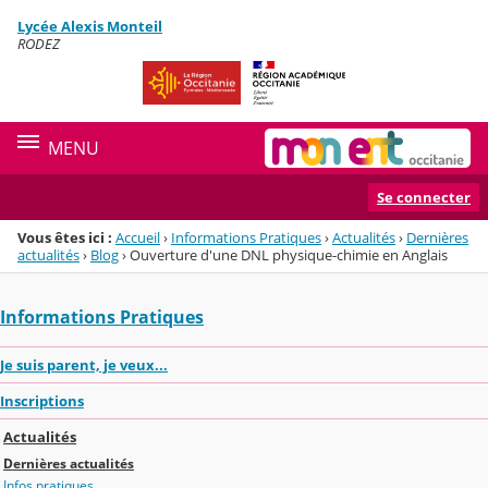
Panneau de gestion des cookies
Lycée Alexis Monteil
Menu de la rubrique
Contenu
RODEZ
MENU
Se connecter
Vous êtes ici :
Accueil
›
Informations Pratiques
›
Actualités
›
Dernières
actualités
›
Blog
›
Ouverture d'une DNL physique-chimie en Anglais
Informations Pratiques
Je suis parent, je veux...
Inscriptions
Actualités
Dernières actualités
Infos pratiques