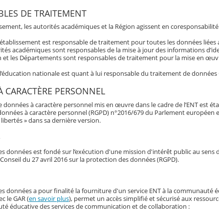
LES DE TRAITEMENT
ssement, les autorités académiques et la Région agissent en coresponsabilité
’établissement est responsable de traitement pour toutes les données liée
ités académiques sont responsables de la mise à jour des informations d’ide
 et les Départements sont responsables de traitement pour la mise en œuvre
 l’éducation nationale est quant à lui responsable du traitement de données
À CARACTÈRE PERSONNEL
e données à caractère personnel mis en œuvre dans le cadre de l’ENT est éta
données à caractère personnel (RGPD) n°2016/679 du Parlement européen et du 
libertés » dans sa dernière version.
e
s données est fondé sur l’exécution d'une mission d'intérêt public au sens d
Conseil du 27 avril 2016 sur la protection des données (RGPD).
es données a pour finalité la fourniture d'un service ENT à la communauté é
ec le GAR (
en savoir plus
), permet un accès simplifié et sécurisé aux ressour
é éducative des services de communication et de collaboration :