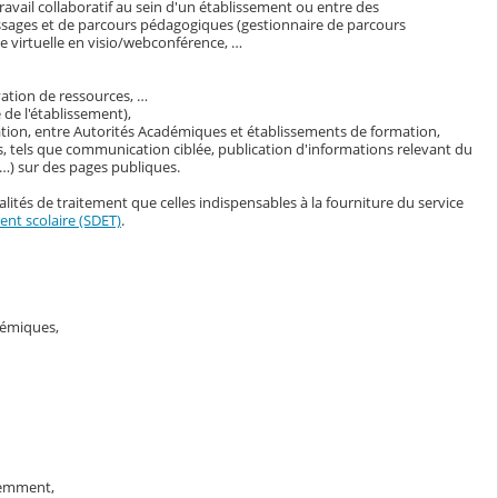
avail collaboratif au sein d'un établissement ou entre des
ssages et de parcours pédagogiques (gestionnaire de parcours
 virtuelle en visio/webconférence, …
vation de ressources, …
de l'établissement),
ation, entre Autorités Académiques et établissements de formation,
, tels que communication ciblée, publication d'informations relevant du
s…) sur des pages publiques.
lités de traitement que celles indispensables à la fourniture du service
nt scolaire (SDET)
.
adémiques,
demment,