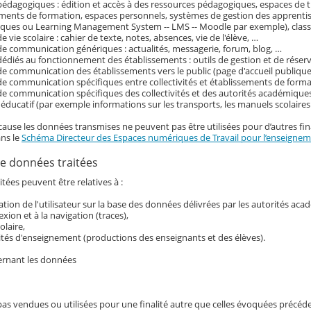
pédagogiques : édition et accès à des ressources pédagogiques, espaces de tr
ements de formation, espaces personnels, systèmes de gestion des apprenti
ques ou Learning Management System -- LMS -- Moodle par exemple), classe
e vie scolaire : cahier de texte, notes, absences, vie de l'élève, …
de communication génériques : actualités, messagerie, forum, blog, …
dédiés au fonctionnement des établissements : outils de gestion et de réser
de communication des établissements vers le public (page d'accueil publique 
de communication spécifiques entre collectivités et établissements de form
de communication spécifiques des collectivités et des autorités académiques
ducatif (par exemple informations sur les transports, les manuels scolaire
cause les données transmises ne peuvent pas être utilisées pour d’autres fina
ans le
Schéma Directeur des Espaces numériques de Travail pour l’enseigneme
e données traitées
tées peuvent être relatives à :
ication de l'utilisateur sur la base des données délivrées par les autorités ac
exion et à la navigation (traces),
colaire,
ités d'enseignement (productions des enseignants et des élèves).
ernant les données
pas vendues ou utilisées pour une finalité autre que celles évoquées précé