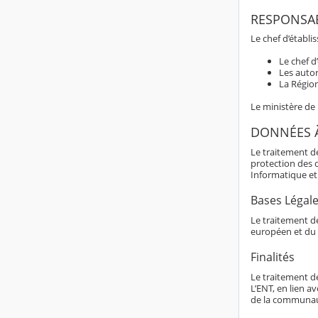
RESPONSAB
Le chef d’établi
Le chef d
Les autor
La Région
Le ministère de
DONNÉES 
Le traitement d
protection des 
Informatique et 
Bases Légal
Le traitement de
européen et du 
Finalités
Le traitement d
L’ENT, en lien av
de la communaut