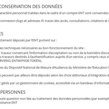
 CONSERVATION DES DONNÉES
aractère personnel traitées dans le cadre d'un compte ENT sont conservées po
connexion (logs et adresses IP, traces des accès, consultations, créations 
.
ES
ectement déposés par l’ENT portent sur :
ies techniques nécessaires au bon fonctionnement du site :
 traceur conservant l’information d’acceptation ou non de la bannière d’acc
s traceurs destinés à l’authentification auprès d’un service, y compris ceux 
RVERID, ENTMIPKDE-TOKEN),
es du Dispositif National de Mesure d’Audience du Ministère de l’Education Nat
s peuvent par ailleurs être déposés selon les choix éditoriaux d'intégratio
t gérés par un gestionnaire de cookies, accessible via un bandeau d'informat
 PERSONNES
oute question non liée au traitement des données personnelles (par exemple b
sistance ENT