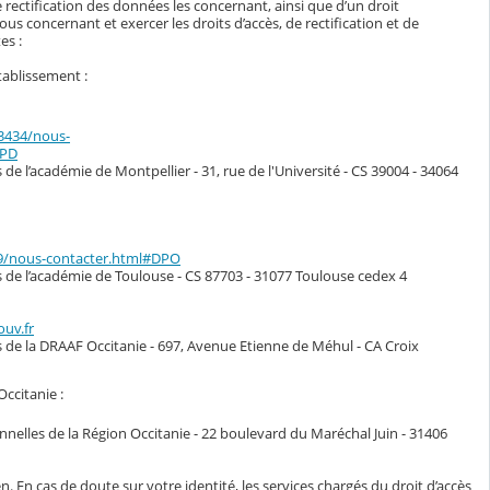
 rectification des données les concernant, ainsi que d’un droit
s concernant et exercer les droits d’accès, de rectification et de
es :
tablissement :
33434/nous-
DPD
de l’académie de Montpellier - 31, rue de l'Université - CS 39004 - 34064
49/nous-contacter.html#DPO
s de l’académie de Toulouse - CS 87703 - 31077 Toulouse cedex 4
ouv.fr
s de la DRAAF Occitanie - 697, Avenue Etienne de Méhul - CA Croix
Occitanie :
nelles de la Région Occitanie - 22 boulevard du Maréchal Juin - 31406
n. En cas de doute sur votre identité, les services chargés du droit d’accès