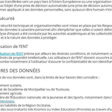
as transférées vers un pays tiers à l’Union Européenne ou une organisation 
as l’objet d’une prise de décision automatisée (une prise de décision automat
hmes appliqués à ses données personnelles, sans qu’aucun être humain n’int
sécurité
écurité techniques et organisationnelles sont mises en place par les Responsa
 des données à caractère personnel afin d’empêcher que celles-ci soient déf
alyse d’impact a été conduite par les autorités académiques et les collectivi
 et à la nature des données à protéger.
isation de l’ENT
lisation de l’ENT
précise par ailleurs les diverses conditions, et notamment ce
roits de propriété intellectuelle. Les utilisateurs de l’ENT doivent souscrir
ncombe notamment à l’utilisateur d'assurer la confidentialité de son identif
IRES DES DONNÉES
s de vos données sont, dans la limite de leur besoin d’en connaître :
sement scolaire,
at de l’académie de Montpellier ou de Toulouse,
ement agricole,
ère de l’Éducation nationale, de la Jeunesse et des Sports, notamment dans
 Ministère
.
ces habilités de la Région Occitanie,
 des sous-traitants tels Kosmos ou Index Education (Pronote) au travers d’u