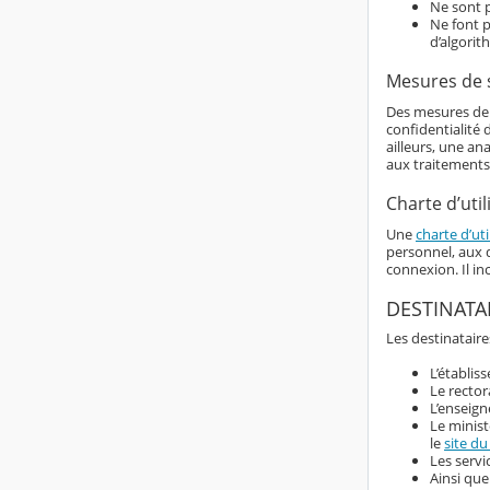
Ne sont p
Ne font p
d’algorit
Mesures de 
Des mesures de s
confidentialité
ailleurs, une an
aux traitements
Charte d’util
Une
charte d’uti
personnel, aux d
connexion. Il i
DESTINATA
Les destinataire
L’établis
Le rector
L’enseign
Le minist
le
site du
Les servi
Ainsi que