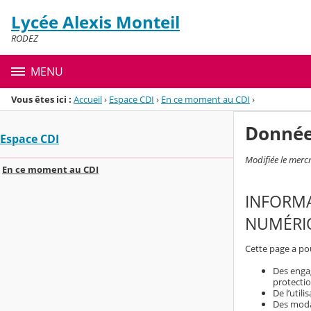
Panneau de gestion des cookies
Lycée Alexis Monteil
Menu de la rubrique
Contenu
RODEZ
MENU
Vous êtes ici :
Accueil
›
Espace CDI
›
En ce moment au CDI
›
Donnée
Espace CDI
Modifiée le merc
En ce moment au CDI
INFORMA
NUMÉRIQ
Cette page a pou
Des engag
protecti
De l’util
Des modal