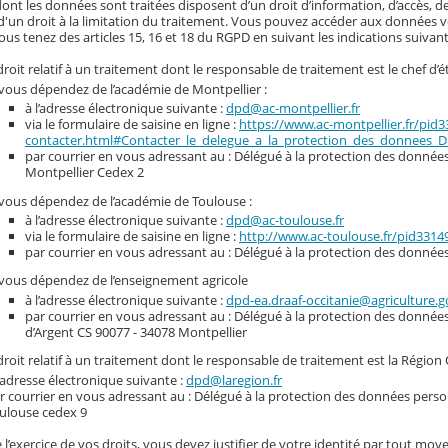
nt les données sont traitées disposent d’un droit d’information, d’accès, de
d'un droit à la limitation du traitement. Vous pouvez accéder aux données vou
ous tenez des articles 15, 16 et 18 du RGPD en suivant les indications suivant
roit relatif à un traitement dont le responsable de traitement est le chef d’é
 vous dépendez de l’académie de Montpellier :
à l’adresse électronique suivante :
dpd@ac-montpellier.fr
via le formulaire de saisine en ligne :
https://www.ac-montpellier.fr/pid
contacter.html#Contacter_le_delegue_a_la_protection_des_donnees_
par courrier en vous adressant au : Délégué à la protection des données 
Montpellier Cedex 2
 vous dépendez de l’académie de Toulouse :
à l’adresse électronique suivante :
dpd@ac-toulouse.fr
via le formulaire de saisine en ligne :
http://www.ac-toulouse.fr/pid331
par courrier en vous adressant au : Délégué à la protection des donnée
 vous dépendez de l’enseignement agricole
à l’adresse électronique suivante :
dpd-ea.draaf-occitanie@agriculture.g
par courrier en vous adressant au : Délégué à la protection des donnée
d’Argent CS 90077 - 34078 Montpellier
roit relatif à un traitement dont le responsable de traitement est la Région 
l’adresse électronique suivante :
dpd@laregion.fr
r courrier en vous adressant au : Délégué à la protection des données person
ulouse cedex 9
 l’exercice de vos droits, vous devez justifier de votre identité par tout moye