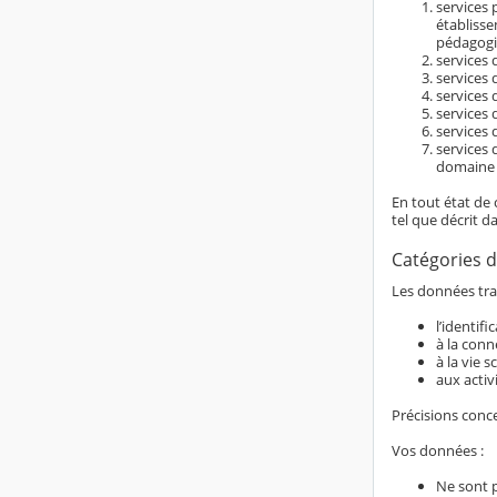
services 
établiss
pédagogi
services d
services 
services 
services 
services 
services 
domaine é
En tout état de 
tel que décrit d
Catégories d
Les données trai
l’identif
à la conn
à la vie s
aux activ
Précisions conc
Vos données :
Ne sont 