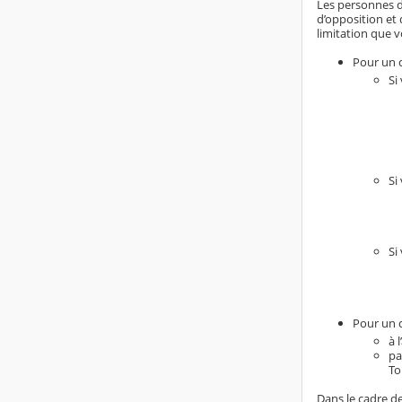
Les personnes do
d’opposition et 
limitation que v
Pour un d
Si
Si
Si
Pour un d
à 
pa
To
Dans le cadre de