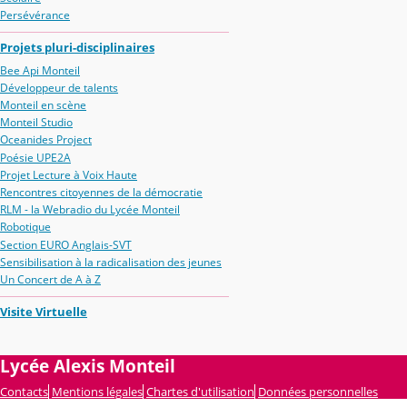
Persévérance
Projets pluri-disciplinaires
Bee Api Monteil
Développeur de talents
Monteil en scène
Monteil Studio
Oceanides Project
Poésie UPE2A
Projet Lecture à Voix Haute
Rencontres citoyennes de la démocratie
RLM - la Webradio du Lycée Monteil
Robotique
Section EURO Anglais-SVT
Sensibilisation à la radicalisation des jeunes
Un Concert de A à Z
Visite Virtuelle
Lycée Alexis Monteil
Contacts
Mentions légales
Chartes d'utilisation
Données personnelles