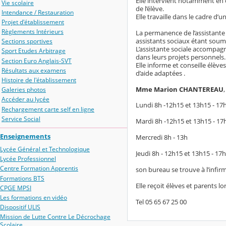
Elle intervient notamment en 
Vie scolaire
de l’élève.
Intendance / Restauration
Elle travaille dans le cadre d’u
Projet d'établissement
Règlements Intérieurs
La permanence de l’assistante so
assistants sociaux étant soumi
Sections sportives
L’assistante sociale accompagne
Sport Etudes Arbitrage
dans leurs projets personnels.
Section Euro Anglais-SVT
Elle informe et conseille élève
Résultats aux examens
d’aide adaptées .
Histoire de l'établissement
Mme Marion CHANTEREAU
Galeries photos
Accéder au lycée
Lundi 8h -12h15 et 13h15 - 17
Rechargement carte self en ligne
Service Social
Mardi 8h -12h15 et 13h15 - 17
Enseignements
Mercredi 8h - 13h
Lycée Général et Technologique
Jeudi 8h - 12h15 et 13h15 - 17h
Lycée Professionnel
Centre Formation Apprentis
son bureau se trouve à l’infirm
Formations BTS
Elle reçoit élèves et parents 
CPGE MPSI
Les formations en vidéo
Tel 05 65 67 25 00
Dispositif ULIS
Mission de Lutte Contre Le Décrochage
Scolaire