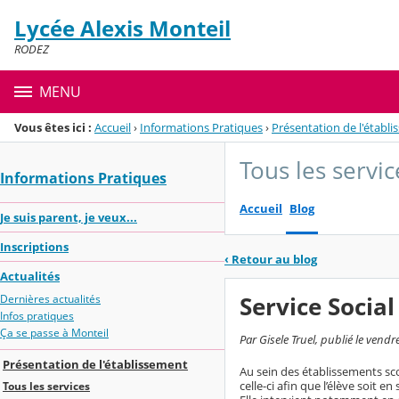
Panneau de gestion des cookies
Lycée Alexis Monteil
Menu de la rubrique
Contenu
RODEZ
MENU
Vous êtes ici :
Accueil
›
Informations Pratiques
›
Présentation de l'établ
Tous les servic
Informations Pratiques
Accueil
Blog
Je suis parent, je veux...
Inscriptions
‹
Retour au blog
Actualités
Service Social
Dernières actualités
Infos pratiques
Ça se passe à Monteil
Par Gisele Truel, publié le vend
Présentation de l'établissement
Au sein des établissements scola
celle-ci afin que l’élève soit en
Tous les services