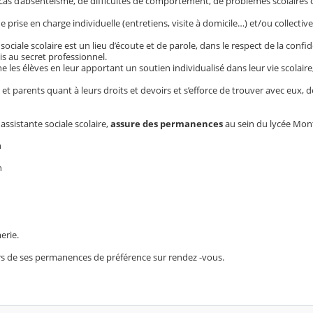
cas d’absentéisme, de difficultés de comportement, de problèmes scolaires
ne prise en charge individuelle (entretiens, visite à domicile…) et/ou collectiv
ciale scolaire est un lieu d’écoute et de parole, dans le respect de la confiden
s au secret professionnel.
 les élèves en leur apportant un soutien individualisé dans leur vie scolaire,
s et parents quant à leurs droits et devoirs et s’efforce de trouver avec eux, 
, assistante sociale scolaire,
assure des permanences
au sein du lycée Mont
h
h
erie.
lors de ses permanences de préférence sur rendez -vous.