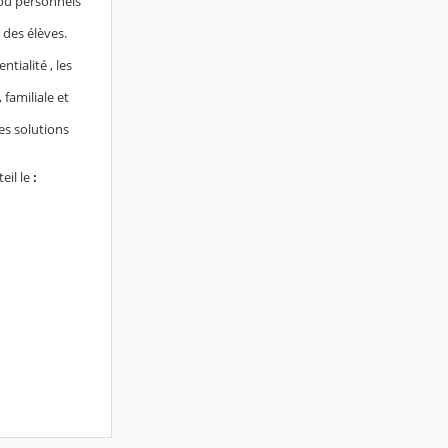
 ou personnels
e des élèves.
tialité , les
 familiale et
des solutions
eil le
: