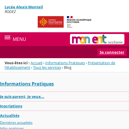
Panneau de gestion des cookies
Lycée Alexis Monteil
Menu de la rubrique
Contenu
RODEZ
MENU
Se connecter
Vous êtes ici :
Accueil
›
Informations Pratiques
›
Présentation de
l'établissement
›
Tous les services
›
Blog
Informations Pratiques
Je suis parent, je veux...
Inscriptions
Actualités
Dernières actualités
Infos pratiques