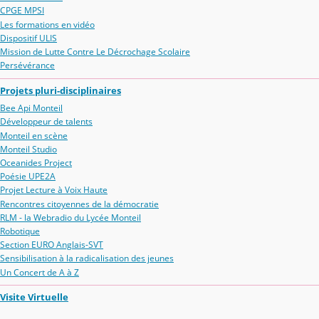
CPGE MPSI
Les formations en vidéo
Dispositif ULIS
Mission de Lutte Contre Le Décrochage Scolaire
Persévérance
Projets pluri-disciplinaires
Bee Api Monteil
Développeur de talents
Monteil en scène
Monteil Studio
Oceanides Project
Poésie UPE2A
Projet Lecture à Voix Haute
Rencontres citoyennes de la démocratie
RLM - la Webradio du Lycée Monteil
Robotique
Section EURO Anglais-SVT
Sensibilisation à la radicalisation des jeunes
Un Concert de A à Z
Visite Virtuelle