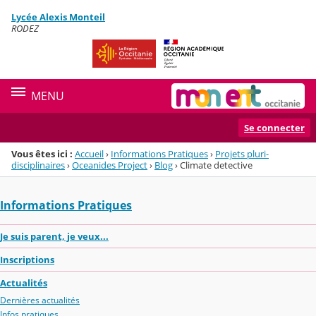
Panneau de gestion des cookies
Lycée Alexis Monteil
Menu de la rubrique
Contenu
RODEZ
MENU
Se connecter
Vous êtes ici :
Accueil
›
Informations Pratiques
›
Projets pluri-
disciplinaires
›
Oceanides Project
›
Blog
›
Climate detective
Informations Pratiques
Je suis parent, je veux...
Inscriptions
Actualités
Dernières actualités
Infos pratiques