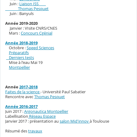
Juin :
Liaison ISS
Thomas Pesquet
Juin : Banyuls
Année 2019-2020
Janvier : VIsite CNRS/CNES
Mars :
Concours Cgénial
Année 2018-2019
Octobre :
Speed Sciences
Préparatifs
Derniers tests
Mise à l'eau Mai 19
Montpellier
Année
2017-2018
Faites de la science
- Université Paul Sabatier
Rencontre avec
Thomas Pesquet
Année 2016-2017
Juin 2017 :
Argonautica Montpellier
Labellisation
Réseau Espace
Janvier 2017 : présentation au
salon Mid'innov
à Toulouse
Résumé des
travaux