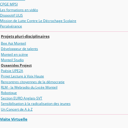
CPGE MPSI
Les formations en vidéo
Dispositif ULIS
Mission de Lutte Contre Le Décrochage Scolaire
Persévérance
Projets pluri-disciplinaires
Bee Api Monteil
Développeur de talents
Monteil en scène
Monteil Studio
Oceanides Project
Poésie UPE2A
Projet Lecture à Voix Haute
Rencontres citoyennes de la démocratie
RLM - la Webradio du Lycée Monteil
Robotique
Section EURO Anglais-SVT
Sensibilisation à la radicalisation des jeunes
Un Concert de A à Z
Visite Virtuelle